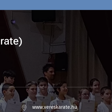
rate)
www.vereskarate.hu