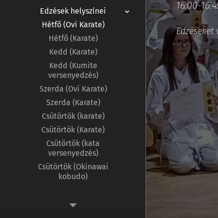
16:00-16:
Edzések helyszínei
Hétfő (Ovi Karate)
Edzéseket v
Hétfő (Karate)
Kedd (Karate)
Kedd (Kumite
versenyedzés)
Szerda (Ovi Karate)
Szerda (Karate)
Csütörtök (karate)
Csütörtök (Karate)
Csütörtök (kata
versenyedzés)
Csütörtök (Okinawai
kobudo)
Oktatott szakágaink