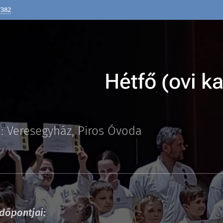
7382
Hétfő (ovi ka
n: Veresegyház, Piros Óvoda
dőpontjai: