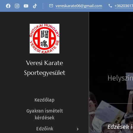
vereskarate06@gmail.com
+3620361
Veresi Karate
Sportegyesület
Helyszí
Sportegyesület
Kezdőlap
Gyakran ismételt
kérdések
E
dzések i
Edzőink