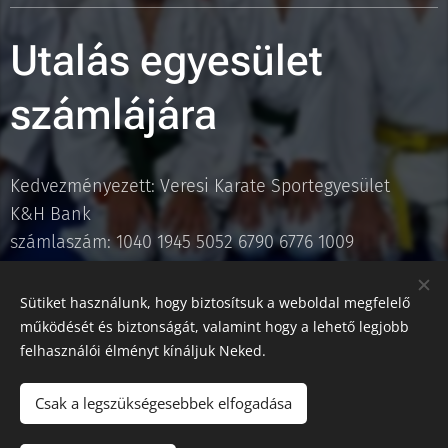
Utalás egyesület
számlájára
Kedvezményezett: Veresi Karate Sportegyesület
K&H Bank
számlaszám: 1040 1945 5052 6790 6776 1009
(Közleményben kérem a sportoló nevét feltüntetni,
Sütiket használunk, hogy biztosítsuk a weboldal megfelelő
illetve a tárgyhónapot)
működését és biztonságát, valamint hogy a lehető legjobb
felhasználói élményt kínáljuk Neked.
Csak a legszükségesebbek elfogadása
© 2022 Molnár László, pénzügyi tanácsadó. 1013 Budapest, Clark Ádám
tér 1.