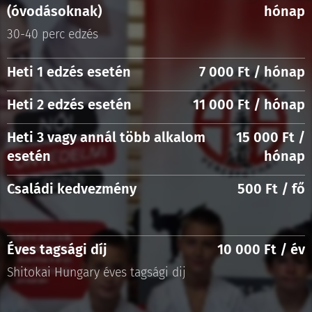
(óvodásoknak)
hónap
30-40 perc edzés
Heti 1 edzés esetén
7 000 Ft / hónap
Heti 2 edzés esetén
11 000 Ft / hónap
Heti 3 vagy annál több alkalom
15 000 Ft /
esetén
hónap
Családi kedvezmény
500 Ft / fő
Éves tagsági díj
10 000 Ft / év
Shitokai Hungary éves tagsági dij