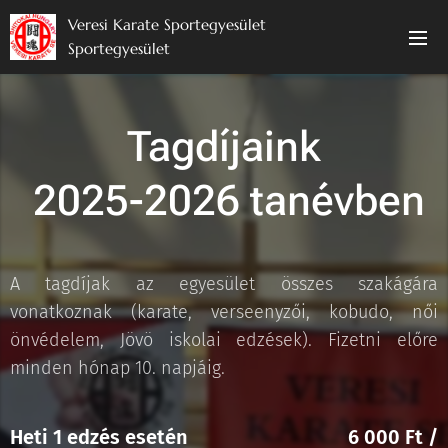
Veresi Karate Sportegyesület
Sportegyesület
Tagdíjaink
2025-2026 tanévben
A tagdíjak az egyesület összes szakágára
vonatkoznak (karate, verseenyzői, kobudo, női
önvédelem, Jövö iskolai edzések). Fizetni előre
minden hónap 10. napjáig.
Heti 1 edzés esetén
6 000 Ft /